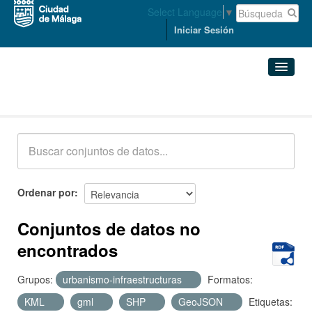
Select Language
▼
Iniciar Sesión
Conjuntos de datos
Conjuntos de datos
Organizaciones
Grupos
Ordenar por
Acerca de
Conjuntos de datos no
encontrados
Grupos:
urbanismo-infraestructuras
Formatos:
KML
gml
SHP
GeoJSON
Etiquetas: