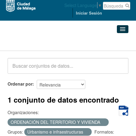
Select Language
▼
Iniciar Sesión
Conjuntos de datos
Conjuntos de datos
Organizaciones
Grupos
Ordenar por
Acerca de
1 conjunto de datos encontrado
Organizaciones:
ORDENACIÓN DEL TERRITORIO Y VIVIENDA
Grupos:
Urbanismo e infraestructuras
Formatos: