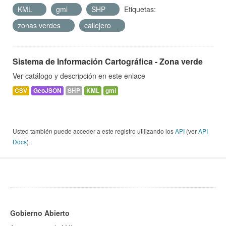
KML
gml
SHP
Etiquetas:
zonas verdes
callejero
Sistema de Información Cartográfica - Zona verde
Ver catálogo y descripción en este enlace
CSV
GeoJSON
SHP
KML
gml
Usted también puede acceder a este registro utilizando los
API
(ver
API
Docs
).
Gobierno Abierto