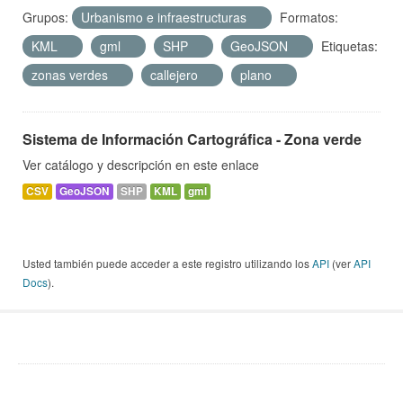
Grupos:
Urbanismo e infraestructuras
Formatos:
KML
gml
SHP
GeoJSON
Etiquetas:
zonas verdes
callejero
plano
Sistema de Información Cartográfica - Zona verde
Ver catálogo y descripción en este enlace
CSV
GeoJSON
SHP
KML
gml
Usted también puede acceder a este registro utilizando los
API
(ver
API
Docs
).