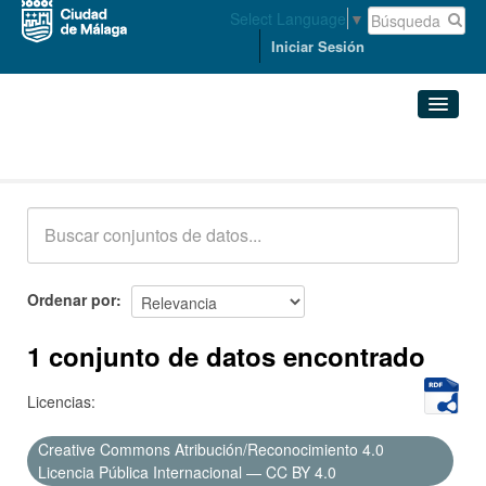
Select Language
▼
Iniciar Sesión
Conjuntos de datos
Conjuntos de datos
Organizaciones
Grupos
Ordenar por
Acerca de
1 conjunto de datos encontrado
Licencias:
Creative Commons Atribución/Reconocimiento 4.0
Licencia Pública Internacional — CC BY 4.0