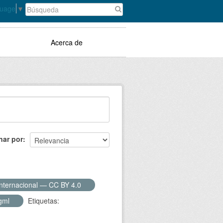
guage
▼
Acerca de
nar por
Internacional — CC BY 4.0
gml
Etiquetas: