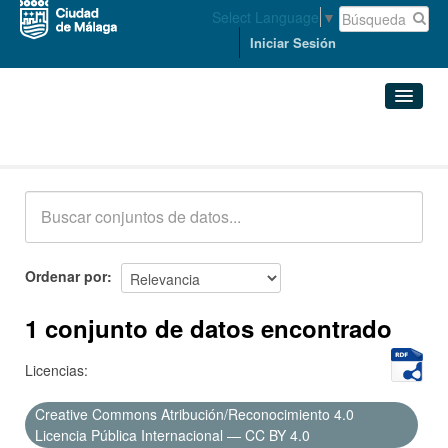
Select Language
▼
Iniciar Sesión
Conjuntos de datos
Conjuntos de datos
Organizaciones
Grupos
Ordenar por
Acerca de
1 conjunto de datos encontrado
Licencias:
Creative Commons Atribución/Reconocimiento 4.0
Licencia Pública Internacional — CC BY 4.0