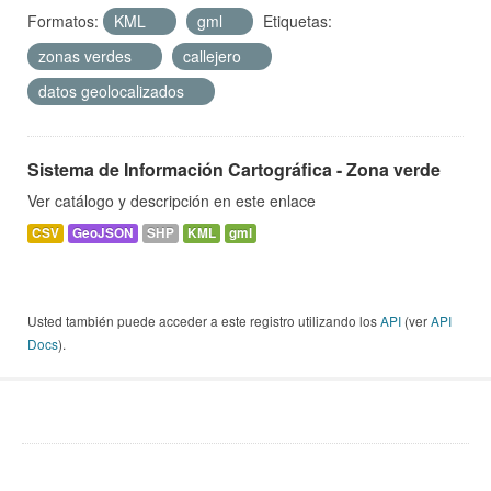
Formatos:
KML
gml
Etiquetas:
zonas verdes
callejero
datos geolocalizados
Sistema de Información Cartográfica - Zona verde
Ver catálogo y descripción en este enlace
CSV
GeoJSON
SHP
KML
gml
Usted también puede acceder a este registro utilizando los
API
(ver
API
Docs
).