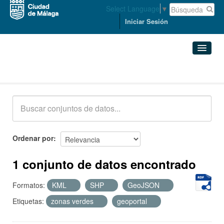
Select Language
▼
Iniciar Sesión
Conjuntos de datos
Conjuntos de datos
Organizaciones
Grupos
Ordenar por
Acerca de
1 conjunto de datos encontrado
Formatos:
KML
SHP
GeoJSON
Etiquetas:
zonas verdes
geoportal