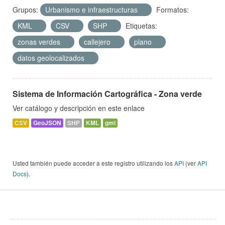
Grupos:
Urbanismo e infraestructuras
Formatos:
KML
CSV
SHP
Etiquetas:
zonas verdes
callejero
plano
datos geolocalizados
Sistema de Información Cartográfica - Zona verde
Ver catálogo y descripción en este enlace
CSV
GeoJSON
SHP
KML
gml
Usted también puede acceder a este registro utilizando los
API
(ver
API
Docs
).