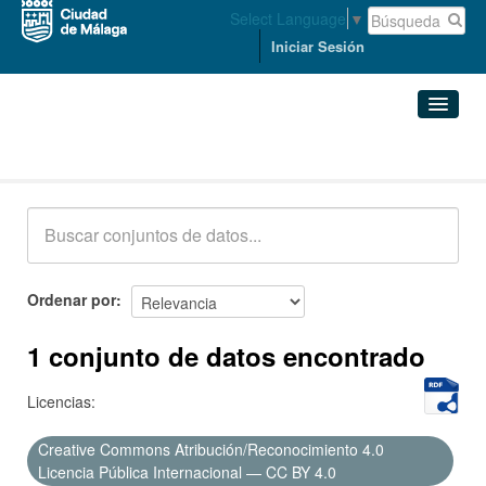
Select Language
▼
Iniciar Sesión
Conjuntos de datos
Conjuntos de datos
Organizaciones
Grupos
Ordenar por
Acerca de
1 conjunto de datos encontrado
Licencias:
Creative Commons Atribución/Reconocimiento 4.0
Licencia Pública Internacional — CC BY 4.0