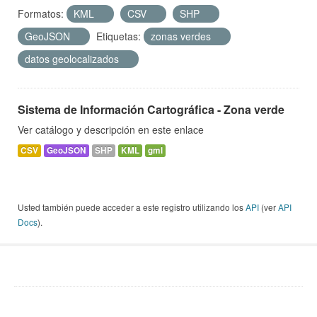
Formatos:
KML
CSV
SHP
GeoJSON
Etiquetas:
zonas verdes
datos geolocalizados
Sistema de Información Cartográfica - Zona verde
Ver catálogo y descripción en este enlace
CSV
GeoJSON
SHP
KML
gml
Usted también puede acceder a este registro utilizando los
API
(ver
API
Docs
).