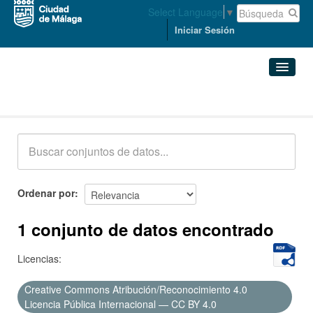
Select Language
▼
Iniciar Sesión
Conjuntos de datos
Conjuntos de datos
Organizaciones
Grupos
Ordenar por
Acerca de
1 conjunto de datos encontrado
Licencias:
Creative Commons Atribución/Reconocimiento 4.0
Licencia Pública Internacional — CC BY 4.0