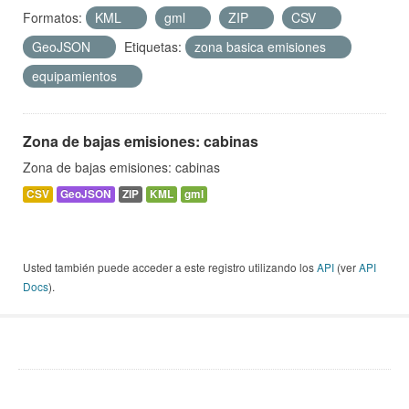
Formatos:
KML
gml
ZIP
CSV
GeoJSON
Etiquetas:
zona basica emisiones
equipamientos
Zona de bajas emisiones: cabinas
Zona de bajas emisiones: cabinas
CSV
GeoJSON
ZIP
KML
gml
Usted también puede acceder a este registro utilizando los
API
(ver
API
Docs
).