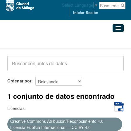
Select Language
▼
Iniciar Sesión
Conjuntos de datos
Conjuntos de datos
Organizaciones
Grupos
Ordenar por
Acerca de
1 conjunto de datos encontrado
Licencias:
Creative Commons Atribución/Reconocimiento 4.0
Licencia Pública Internacional — CC BY 4.0