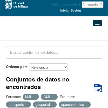
Select Language
▼
Iniciar Sesión
Conjuntos de datos
Conjuntos de datos
Organizaciones
Grupos
Ordenar por
Acerca de
Conjuntos de datos no
encontrados
Formatos:
KML
GML
Etiquetas:
transporte
geoportal
aparcamientos