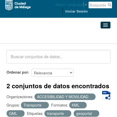
Select Language
▼
Iniciar Sesión
Conjuntos de datos
Conjuntos de datos
Organizaciones
Grupos
Ordenar por
Acerca de
2 conjuntos de datos encontrados
Organizaciones:
ACCESIBILIDAD Y MOVILIDAD
Grupos:
Transporte
Formatos:
KML
GML
Etiquetas:
transporte
geoportal