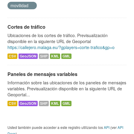
movilidad
Cortes de tráfico
Ubicaciones de los cortes de tráfico. Previsualización
disponible en la siguiente URL de Geoportal
https://callejero.malaga.eu/?gplayers=corte-trafico&gp=o
CSV
GeoJSON
SHP
KML
GML
Paneles de mensajes variables
Información sobre las ubicaciones de los paneles de mensajes
variables. Previsualización disponible en la siguiente URL de
Geoportal...
CSV
GeoJSON
SHP
KML
GML
Usted también puede acceder a este registro utilizando los
API
(ver
API
Docs
).