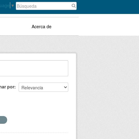
guage
▼
Acerca de
nar por