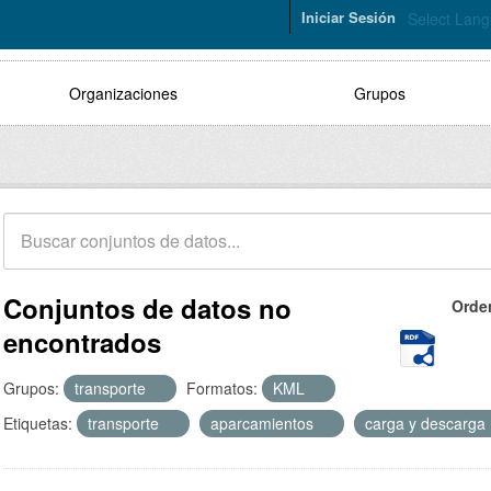
Iniciar Sesión
Select Lan
Organizaciones
Grupos
Conjuntos de datos no
Orde
encontrados
Grupos:
transporte
Formatos:
KML
Etiquetas:
transporte
aparcamientos
carga y descarga