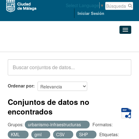
Select Language
▼
Iniciar Sesión
Conjuntos de datos
Conjuntos de datos
Organizaciones
Grupos
Ordenar por
Acerca de
Conjuntos de datos no
encontrados
Grupos:
urbanismo-infraestructuras
Formatos:
KML
gml
CSV
SHP
Etiquetas: