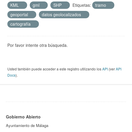
KML
gml
SHP
Etiquetas:
tramo
geoportal
datos geolocalizados
cartografía
Por favor intente otra búsqueda.
Usted también puede acceder a este registro utilizando los
API
(ver
API
Docs
).
Gobierno Abierto
Ayuntamiento de Málaga