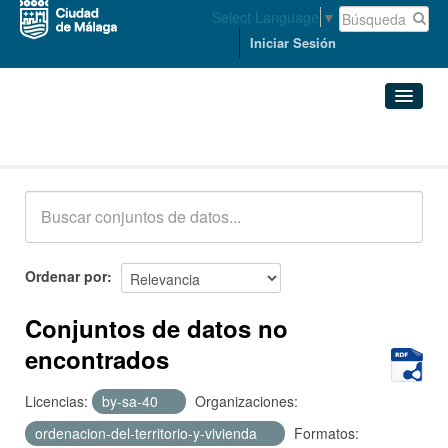
Select Language
▼
Iniciar Sesión
Conjuntos de datos
Conjuntos de datos
Organizaciones
Grupos
Ordenar por
Acerca de
Conjuntos de datos no
encontrados
Licencias:
by-sa-40
Organizaciones:
ordenacion-del-territorio-y-vivienda
Formatos: