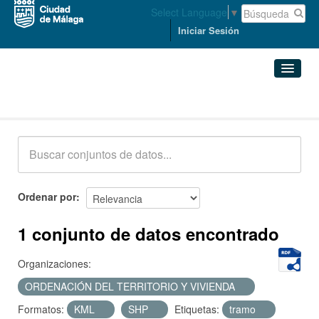
Select Language
▼
Iniciar Sesión
Conjuntos de datos
Conjuntos de datos
Organizaciones
Grupos
Ordenar por
Acerca de
1 conjunto de datos encontrado
Organizaciones:
ORDENACIÓN DEL TERRITORIO Y VIVIENDA
Formatos:
KML
SHP
Etiquetas:
tramo