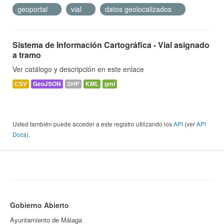
geoportal
vial
datos geolocalizados
Sistema de Información Cartográfica - Vial asignado
a tramo
Ver catálogo y descripción en este enlace
CSV
GeoJSON
SHP
KML
gml
Usted también puede acceder a este registro utilizando los
API
(ver
API
Docs
).
Gobierno Abierto
Ayuntamiento de Málaga