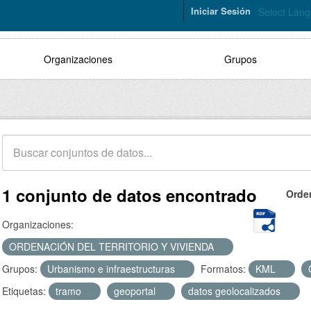
Iniciar Sesión
Select Lan
Organizaciones
Grupos
1 conjunto de datos encontrado
Orde
Organizaciones:
ORDENACIÓN DEL TERRITORIO Y VIVIENDA
Grupos:
Urbanismo e infraestructuras
Formatos:
KML
Etiquetas:
tramo
geoportal
datos geolocalizados