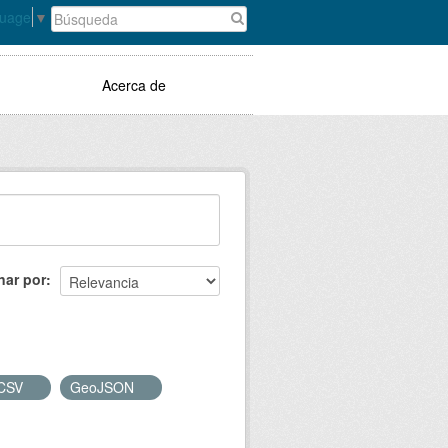
guage
▼
Acerca de
nar por
CSV
GeoJSON