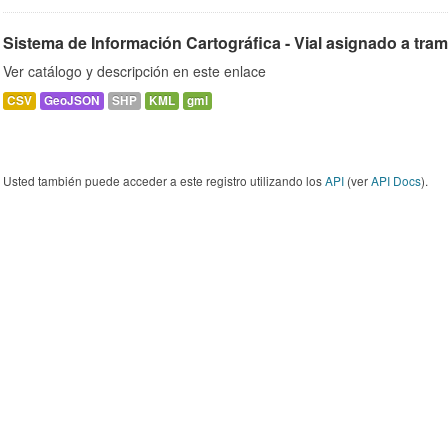
Sistema de Información Cartográfica - Vial asignado a tra
Ver catálogo y descripción en este enlace
CSV
GeoJSON
SHP
KML
gml
Usted también puede acceder a este registro utilizando los
API
(ver
API Docs
).