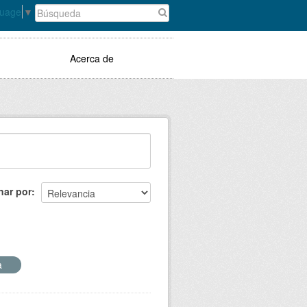
guage
▼
Acerca de
nar por
ía