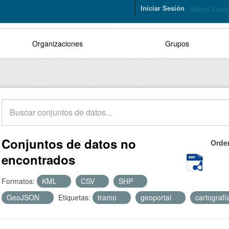
Iniciar Sesión
Select Lan
Organizaciones
Grupos
Conjuntos de datos no
Orde
encontrados
Formatos:
KML
CSV
SHP
GeoJSON
Etiquetas:
tramo
geoportal
cartograf