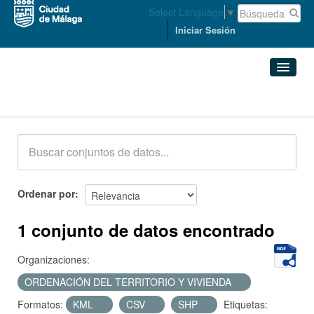
Select Language
▼
Iniciar Sesión
Conjuntos de datos
Conjuntos de datos
Organizaciones
Grupos
Ordenar por
Acerca de
1 conjunto de datos encontrado
Organizaciones:
ORDENACIÓN DEL TERRITORIO Y VIVIENDA
Formatos:
KML
CSV
SHP
Etiquetas: