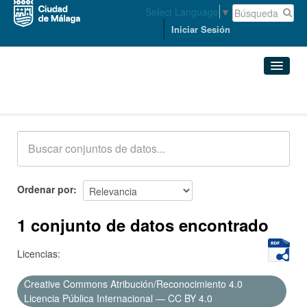
Select Language
▼
Iniciar Sesión
Conjuntos de datos
Conjuntos de datos
Organizaciones
Grupos
Ordenar por
Acerca de
1 conjunto de datos encontrado
Licencias:
Creative Commons Atribución/Reconocimiento 4.0
Licencia Pública Internacional — CC BY 4.0