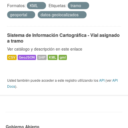
Formatos:
KML
Etiquetas:
tramo
geoportal
datos geolocalizados
Sistema de Información Cartográfica - Vial asignado
a tramo
Ver catálogo y descripción en este enlace
CSV
GeoJSON
SHP
KML
gml
Usted también puede acceder a este registro utilizando los
API
(ver
API
Docs
).
Gobierno Abierto