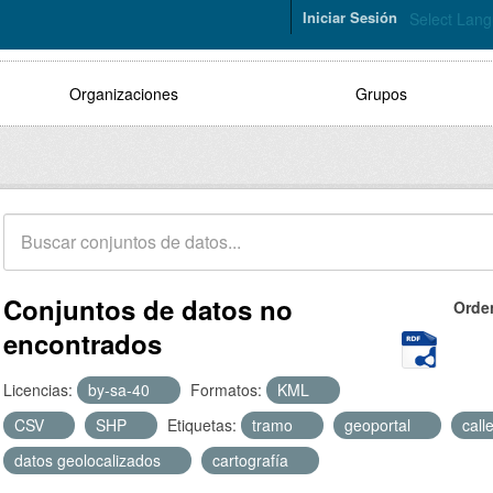
Iniciar Sesión
Select Lan
Organizaciones
Grupos
Conjuntos de datos no
Orde
encontrados
Licencias:
by-sa-40
Formatos:
KML
CSV
SHP
Etiquetas:
tramo
geoportal
call
datos geolocalizados
cartografía