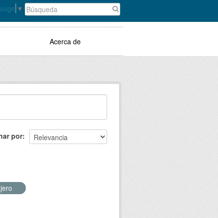
guage
▼
Acerca de
nar por
ejero