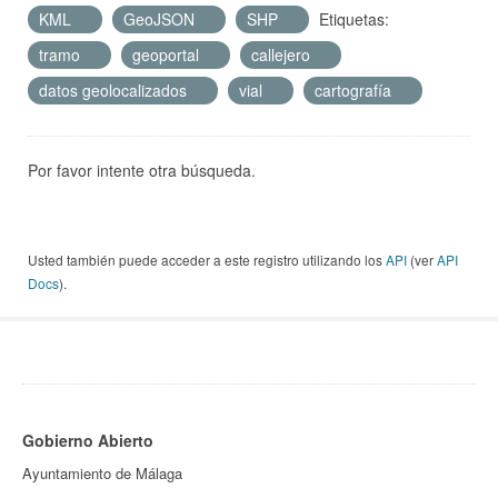
KML
GeoJSON
SHP
Etiquetas:
tramo
geoportal
callejero
datos geolocalizados
vial
cartografía
Por favor intente otra búsqueda.
Usted también puede acceder a este registro utilizando los
API
(ver
API
Docs
).
Gobierno Abierto
Ayuntamiento de Málaga