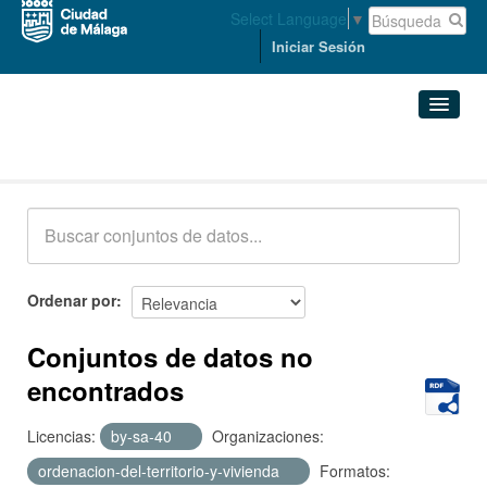
Select Language
▼
Iniciar Sesión
Conjuntos de datos
Conjuntos de datos
Organizaciones
Grupos
Ordenar por
Acerca de
Conjuntos de datos no
encontrados
Licencias:
by-sa-40
Organizaciones:
ordenacion-del-territorio-y-vivienda
Formatos: