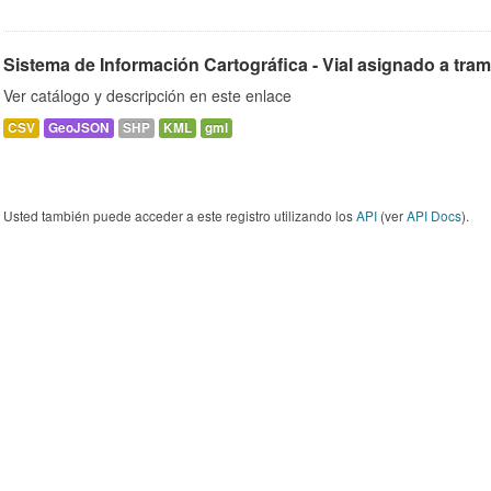
Sistema de Información Cartográfica - Vial asignado a tra
Ver catálogo y descripción en este enlace
CSV
GeoJSON
SHP
KML
gml
Usted también puede acceder a este registro utilizando los
API
(ver
API Docs
).