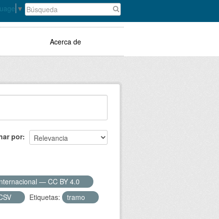
guage
▼
Acerca de
nar por
Internacional — CC BY 4.0
CSV
Etiquetas:
tramo