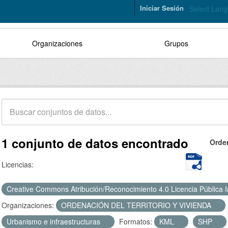
Iniciar Sesión
Select Lan
Organizaciones
Grupos
1 conjunto de datos encontrado
Orde
Licencias:
Creative Commons Atribución/Reconocimiento 4.0 Licencia Pública 
Organizaciones:
ORDENACIÓN DEL TERRITORIO Y VIVIENDA
Urbanismo e infraestructuras
Formatos:
KML
SHP