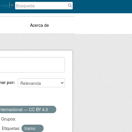
guage
▼
Acerca de
nar por
Internacional — CC BY 4.0
Grupos:
Etiquetas:
tramo