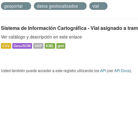
geoportal
datos geolocalizados
vial
Sistema de Información Cartográfica - Vial asignado a tra
Ver catálogo y descripción en este enlace
CSV
GeoJSON
SHP
KML
gml
Usted también puede acceder a este registro utilizando los
API
(ver
API Docs
).