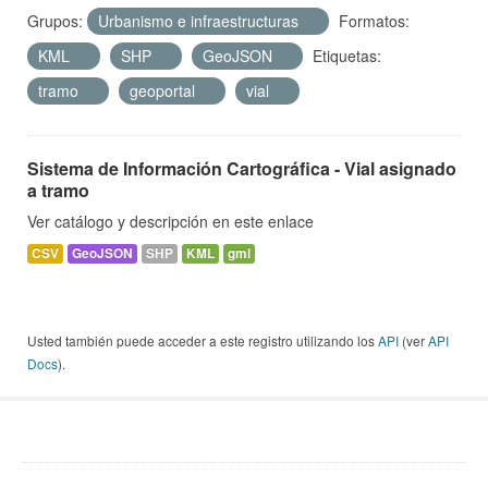
Grupos:
Urbanismo e infraestructuras
Formatos:
KML
SHP
GeoJSON
Etiquetas:
tramo
geoportal
vial
Sistema de Información Cartográfica - Vial asignado
a tramo
Ver catálogo y descripción en este enlace
CSV
GeoJSON
SHP
KML
gml
Usted también puede acceder a este registro utilizando los
API
(ver
API
Docs
).