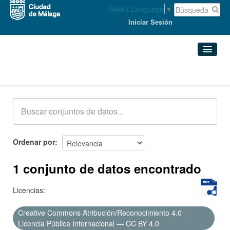
Select Language
▼
Iniciar Sesión
Conjuntos de datos
Conjuntos de datos
Organizaciones
Grupos
Ordenar por
Acerca de
1 conjunto de datos encontrado
Licencias:
Creative Commons Atribución/Reconocimiento 4.0
Licencia Pública Internacional — CC BY 4.0