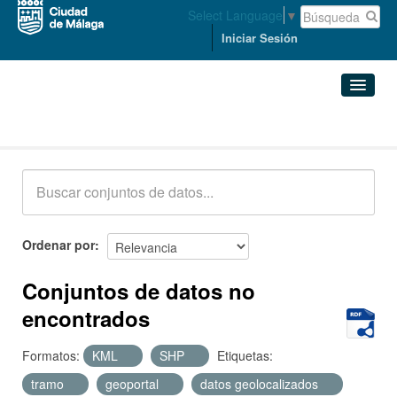
Select Language
▼
Iniciar Sesión
Conjuntos de datos
Conjuntos de datos
Organizaciones
Grupos
Ordenar por
Acerca de
Conjuntos de datos no
encontrados
Formatos:
KML
SHP
Etiquetas:
tramo
geoportal
datos geolocalizados