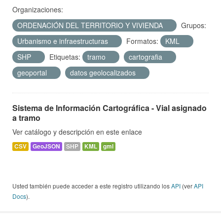
Organizaciones:
ORDENACIÓN DEL TERRITORIO Y VIVIENDA
Grupos:
Urbanismo e infraestructuras
Formatos:
KML
SHP
Etiquetas:
tramo
cartografia
geoportal
datos geolocalizados
Sistema de Información Cartográfica - Vial asignado
a tramo
Ver catálogo y descripción en este enlace
CSV
GeoJSON
SHP
KML
gml
Usted también puede acceder a este registro utilizando los
API
(ver
API
Docs
).