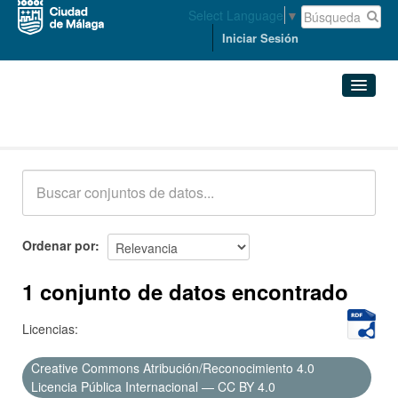
Select Language
▼
Iniciar Sesión
Conjuntos de datos
Conjuntos de datos
Organizaciones
Grupos
Ordenar por
Acerca de
1 conjunto de datos encontrado
Licencias:
Creative Commons Atribución/Reconocimiento 4.0
Licencia Pública Internacional — CC BY 4.0