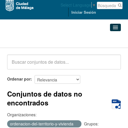
Select Language
▼
Iniciar Sesión
Conjuntos de datos
Conjuntos de datos
Organizaciones
Grupos
Ordenar por
Acerca de
Conjuntos de datos no
encontrados
Organizaciones:
ordenacion-del-territorio-y-vivienda
Grupos: