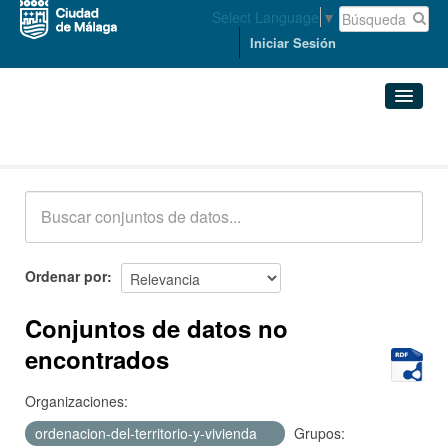
Select Language
▼
Iniciar Sesión
Conjuntos de datos
Conjuntos de datos
Organizaciones
Grupos
Ordenar por
Acerca de
Conjuntos de datos no
encontrados
Organizaciones:
ordenacion-del-territorio-y-vivienda
Grupos: