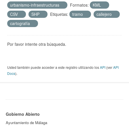
urbanismo-infraestructuras
Formatos:
KML
CSV
SHP
Etiquetas:
tramo
callejero
cartografía
Por favor intente otra búsqueda.
Usted también puede acceder a este registro utilizando los
API
(ver
API
Docs
).
Gobierno Abierto
Ayuntamiento de Málaga