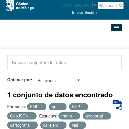
Select Language
▼
Iniciar Sesión
Conjuntos de datos
Conjuntos de datos
Organizaciones
Grupos
Ordenar por
Acerca de
1 conjunto de datos encontrado
Formatos:
KML
gml
SHP
GeoJSON
Etiquetas:
tramo
geoportal
cartografia
callejero
vial