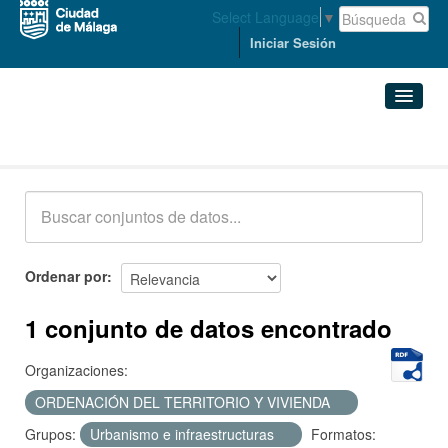
Select Language
▼
Iniciar Sesión
Conjuntos de datos
Conjuntos de datos
Organizaciones
Grupos
Ordenar por
Acerca de
1 conjunto de datos encontrado
Organizaciones:
ORDENACIÓN DEL TERRITORIO Y VIVIENDA
Grupos:
Urbanismo e infraestructuras
Formatos: