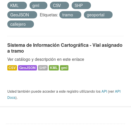
KML
gml
CSV
SHP
GeoJSON
Etiquetas:
tramo
geoportal
callejero
Sistema de Información Cartográfica - Vial asignado
a tramo
Ver catálogo y descripción en este enlace
CSV
GeoJSON
SHP
KML
gml
Usted también puede acceder a este registro utilizando los
API
(ver
API
Docs
).