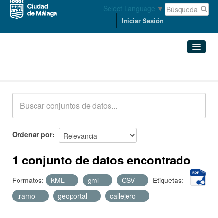
Select Language
▼
Iniciar Sesión
Conjuntos de datos
Conjuntos de datos
Organizaciones
Grupos
Ordenar por
Acerca de
1 conjunto de datos encontrado
Formatos:
KML
gml
CSV
Etiquetas:
tramo
geoportal
callejero