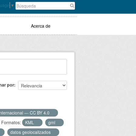
guage
▼
Acerca de
nar por
Internacional — CC BY 4.0
Formatos:
KML
gml
datos geolocalizados