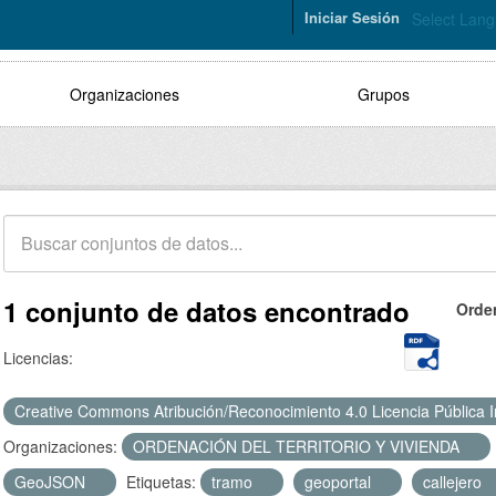
Iniciar Sesión
Select Lan
Organizaciones
Grupos
1 conjunto de datos encontrado
Orde
Licencias:
Creative Commons Atribución/Reconocimiento 4.0 Licencia Pública 
Organizaciones:
ORDENACIÓN DEL TERRITORIO Y VIVIENDA
GeoJSON
Etiquetas:
tramo
geoportal
callejero