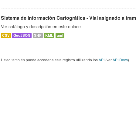
Sistema de Información Cartográfica - Vial asignado a tra
Ver catálogo y descripción en este enlace
CSV
GeoJSON
SHP
KML
gml
Usted también puede acceder a este registro utilizando los
API
(ver
API Docs
).