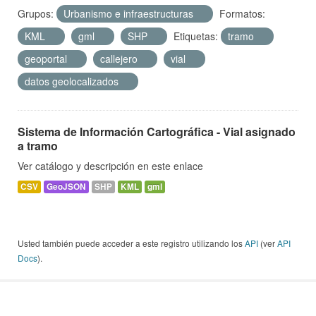
Grupos:
Urbanismo e infraestructuras
Formatos:
KML
gml
SHP
Etiquetas:
tramo
geoportal
callejero
vial
datos geolocalizados
Sistema de Información Cartográfica - Vial asignado
a tramo
Ver catálogo y descripción en este enlace
CSV
GeoJSON
SHP
KML
gml
Usted también puede acceder a este registro utilizando los
API
(ver
API
Docs
).