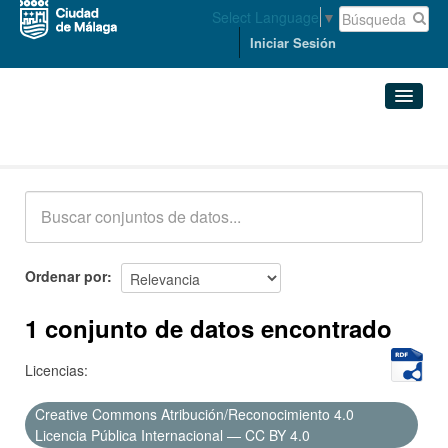
Select Language
▼
Iniciar Sesión
Conjuntos de datos
Conjuntos de datos
Organizaciones
Grupos
Ordenar por
Acerca de
1 conjunto de datos encontrado
Licencias:
Creative Commons Atribución/Reconocimiento 4.0
Licencia Pública Internacional — CC BY 4.0