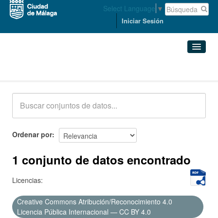
Select Language
▼
Iniciar Sesión
Conjuntos de datos
Conjuntos de datos
Organizaciones
Grupos
Ordenar por
Acerca de
1 conjunto de datos encontrado
Licencias:
Creative Commons Atribución/Reconocimiento 4.0
Licencia Pública Internacional — CC BY 4.0