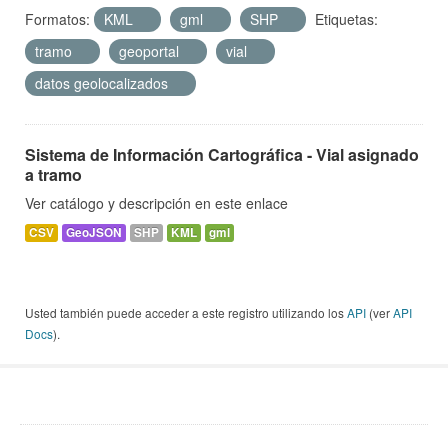
Formatos:
KML
gml
SHP
Etiquetas:
tramo
geoportal
vial
datos geolocalizados
Sistema de Información Cartográfica - Vial asignado
a tramo
Ver catálogo y descripción en este enlace
CSV
GeoJSON
SHP
KML
gml
Usted también puede acceder a este registro utilizando los
API
(ver
API
Docs
).