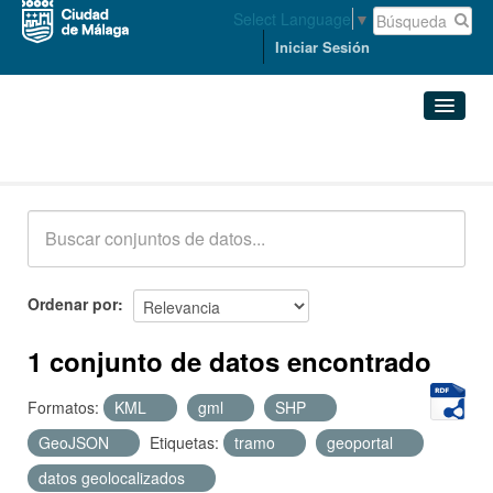
Select Language
▼
Iniciar Sesión
Conjuntos de datos
Conjuntos de datos
Organizaciones
Grupos
Ordenar por
Acerca de
1 conjunto de datos encontrado
Formatos:
KML
gml
SHP
GeoJSON
Etiquetas:
tramo
geoportal
datos geolocalizados