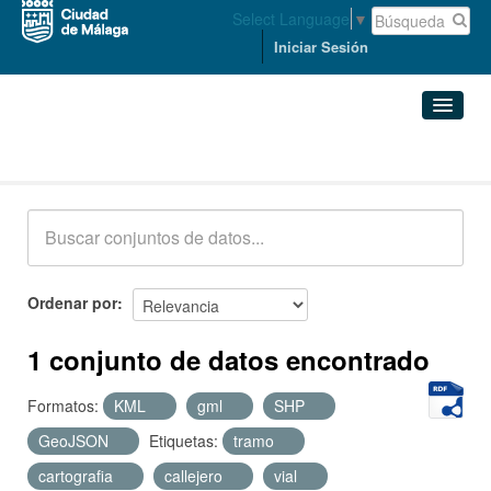
Select Language
▼
Iniciar Sesión
Conjuntos de datos
Conjuntos de datos
Organizaciones
Grupos
Ordenar por
Acerca de
1 conjunto de datos encontrado
Formatos:
KML
gml
SHP
GeoJSON
Etiquetas:
tramo
cartografia
callejero
vial