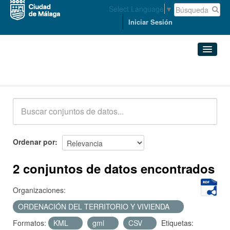
Select Language
▼
Iniciar Sesión
Conjuntos de datos
Conjuntos de datos
Organizaciones
Grupos
Ordenar por
Acerca de
2 conjuntos de datos encontrados
Organizaciones:
ORDENACIÓN DEL TERRITORIO Y VIVIENDA
Formatos:
KML
gml
CSV
Etiquetas: