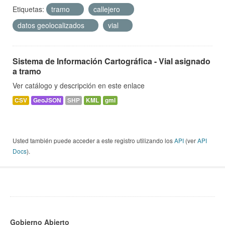
Etiquetas:
tramo
callejero
datos geolocalizados
vial
Sistema de Información Cartográfica - Vial asignado
a tramo
Ver catálogo y descripción en este enlace
CSV
GeoJSON
SHP
KML
gml
Usted también puede acceder a este registro utilizando los
API
(ver
API
Docs
).
Gobierno Abierto