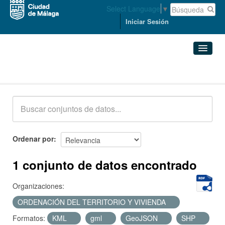
Select Language
▼
Iniciar Sesión
Conjuntos de datos
Conjuntos de datos
Organizaciones
Grupos
Ordenar por
Acerca de
1 conjunto de datos encontrado
Organizaciones:
ORDENACIÓN DEL TERRITORIO Y VIVIENDA
Formatos:
KML
gml
GeoJSON
SHP