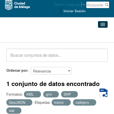
Select Language
▼
Iniciar Sesión
Conjuntos de datos
Conjuntos de datos
Organizaciones
Grupos
Ordenar por
Acerca de
1 conjunto de datos encontrado
Formatos:
KML
gml
SHP
GeoJSON
Etiquetas:
tramo
callejero
vial