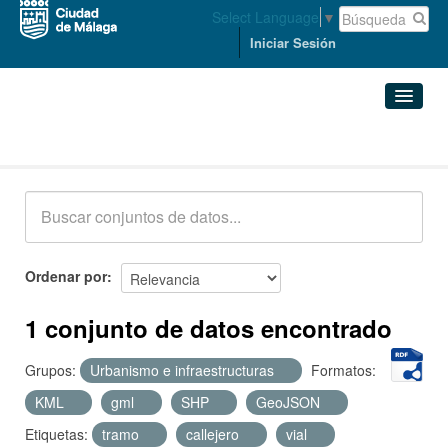
Select Language
▼
Iniciar Sesión
Conjuntos de datos
Conjuntos de datos
Organizaciones
Grupos
Ordenar por
Acerca de
1 conjunto de datos encontrado
Grupos:
Urbanismo e infraestructuras
Formatos:
KML
gml
SHP
GeoJSON
Etiquetas:
tramo
callejero
vial