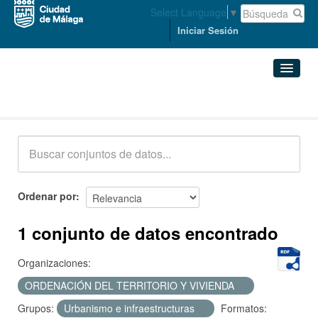
Select Language
▼
Iniciar Sesión
Conjuntos de datos
Conjuntos de datos
Organizaciones
Grupos
Ordenar por
Acerca de
1 conjunto de datos encontrado
Organizaciones:
ORDENACIÓN DEL TERRITORIO Y VIVIENDA
Grupos:
Urbanismo e infraestructuras
Formatos: