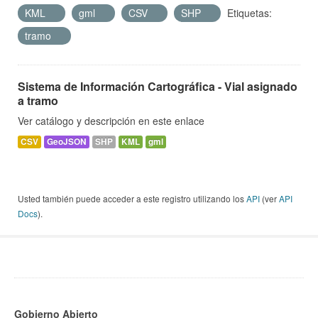
KML
gml
CSV
SHP
Etiquetas:
tramo
Sistema de Información Cartográfica - Vial asignado
a tramo
Ver catálogo y descripción en este enlace
CSV
GeoJSON
SHP
KML
gml
Usted también puede acceder a este registro utilizando los
API
(ver
API
Docs
).
Gobierno Abierto