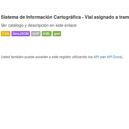
Sistema de Información Cartográfica - Vial asignado a tra
Ver catálogo y descripción en este enlace
CSV
GeoJSON
SHP
KML
gml
Usted también puede acceder a este registro utilizando los
API
(ver
API Docs
).