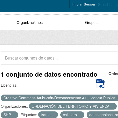
Iniciar Sesión
Select Lan
Organizaciones
Grupos
1 conjunto de datos encontrado
Orde
Licencias:
Creative Commons Atribución/Reconocimiento 4.0 Licencia Pública 
Organizaciones:
ORDENACIÓN DEL TERRITORIO Y VIVIENDA
SHP
Etiquetas:
tramo
callejero
datos geolocali