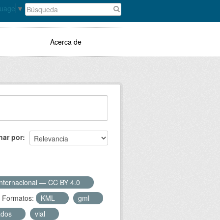
guage
▼
Acerca de
nar por
Internacional — CC BY 4.0
Formatos:
KML
gml
zados
vial