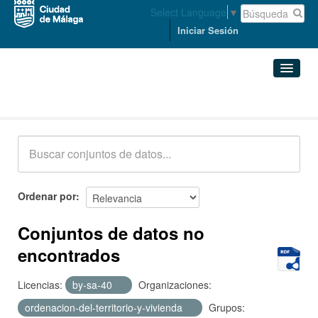
Select Language
▼
Iniciar Sesión
Conjuntos de datos
Conjuntos de datos
Organizaciones
Grupos
Ordenar por
Acerca de
Conjuntos de datos no
encontrados
Licencias:
by-sa-40
Organizaciones:
ordenacion-del-territorio-y-vivienda
Grupos: