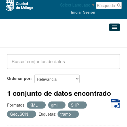
Select Language
▼
Iniciar Sesión
Conjuntos de datos
Conjuntos de datos
Organizaciones
Grupos
Ordenar por
Acerca de
1 conjunto de datos encontrado
Formatos:
KML
gml
SHP
GeoJSON
Etiquetas:
tramo