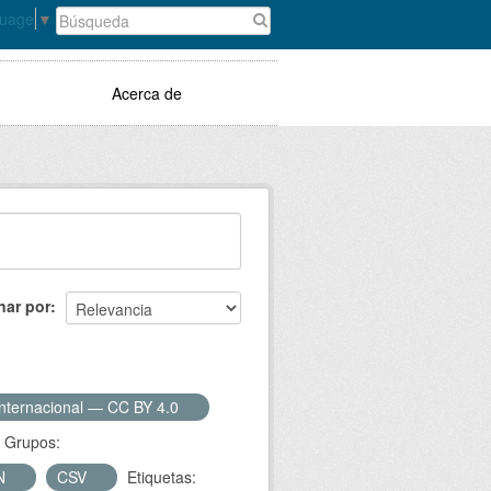
guage
▼
Acerca de
nar por
Internacional — CC BY 4.0
Grupos:
N
CSV
Etiquetas: