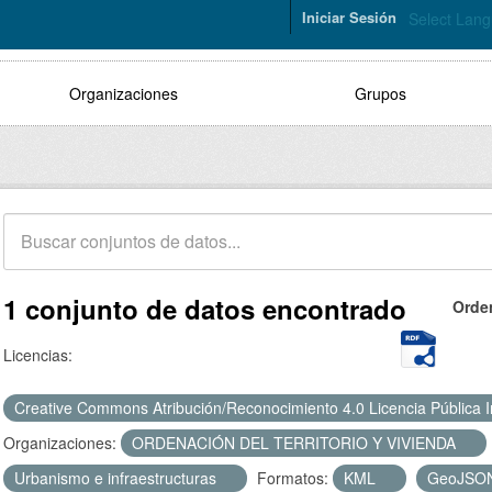
Iniciar Sesión
Select Lan
Organizaciones
Grupos
1 conjunto de datos encontrado
Orde
Licencias:
Creative Commons Atribución/Reconocimiento 4.0 Licencia Pública 
Organizaciones:
ORDENACIÓN DEL TERRITORIO Y VIVIENDA
Urbanismo e infraestructuras
Formatos:
KML
GeoJSO