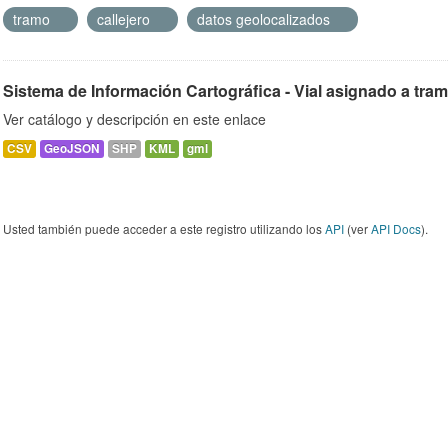
tramo
callejero
datos geolocalizados
Sistema de Información Cartográfica - Vial asignado a tra
Ver catálogo y descripción en este enlace
CSV
GeoJSON
SHP
KML
gml
Usted también puede acceder a este registro utilizando los
API
(ver
API Docs
).