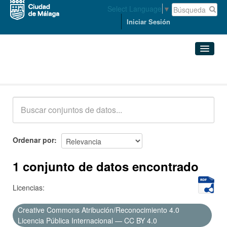
Select Language
▼
Iniciar Sesión
Conjuntos de datos
Conjuntos de datos
Organizaciones
Grupos
Ordenar por
Acerca de
1 conjunto de datos encontrado
Licencias:
Creative Commons Atribución/Reconocimiento 4.0
Licencia Pública Internacional — CC BY 4.0