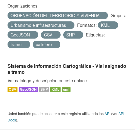
Organizaciones:
ORDENACIÓN DEL TERRITORIO Y VIVIENDA
Grupos:
Urbanismo e infraestructuras
Formatos:
KML
GeoJSON
CSV
SHP
Etiquetas:
tramo
callejero
Sistema de Información Cartográfica - Vial asignado
a tramo
Ver catálogo y descripción en este enlace
CSV
GeoJSON
SHP
KML
gml
Usted también puede acceder a este registro utilizando los
API
(ver
API
Docs
).