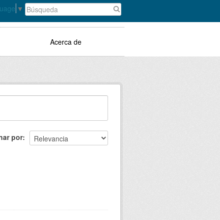
guage
▼
Acerca de
nar por