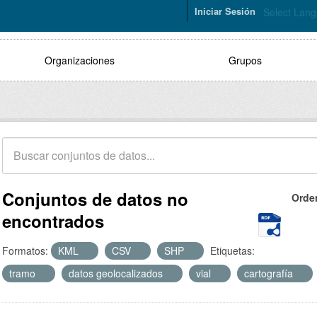
Iniciar Sesión
Select Lan
Organizaciones
Grupos
Conjuntos de datos no
Orde
encontrados
Formatos:
KML
CSV
SHP
Etiquetas:
tramo
datos geolocalizados
vial
cartografía