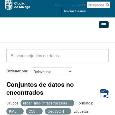
Select Language
▼
Iniciar Sesión
Conjuntos de datos
Conjuntos de datos
Organizaciones
Grupos
Ordenar por
Acerca de
Conjuntos de datos no
encontrados
Grupos:
urbanismo-infraestructuras
Formatos:
KML
CSV
GeoJSON
Etiquetas: