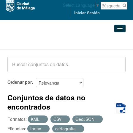
Select Language
▼
Iniciar Sesión
Conjuntos de datos
Conjuntos de datos
Organizaciones
Grupos
Ordenar por
Acerca de
Conjuntos de datos no
encontrados
Formatos:
KML
CSV
GeoJSON
Etiquetas:
tramo
cartografía