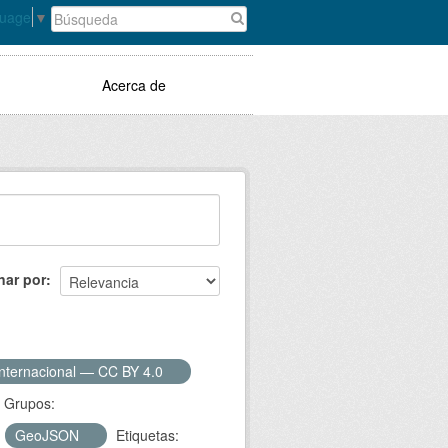
guage
▼
Acerca de
nar por
Internacional — CC BY 4.0
Grupos:
GeoJSON
Etiquetas: