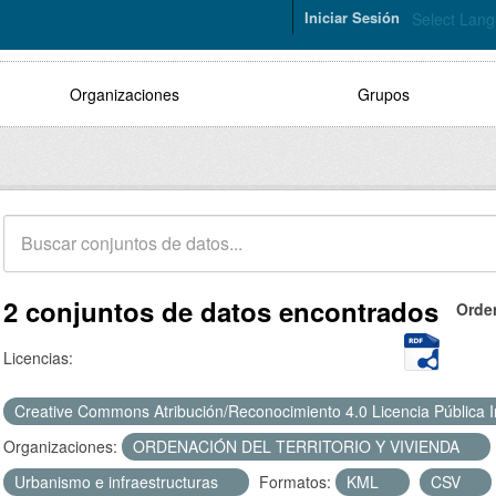
Iniciar Sesión
Select Lan
Organizaciones
Grupos
2 conjuntos de datos encontrados
Orde
Licencias:
Creative Commons Atribución/Reconocimiento 4.0 Licencia Pública 
Organizaciones:
ORDENACIÓN DEL TERRITORIO Y VIVIENDA
Urbanismo e infraestructuras
Formatos:
KML
CSV