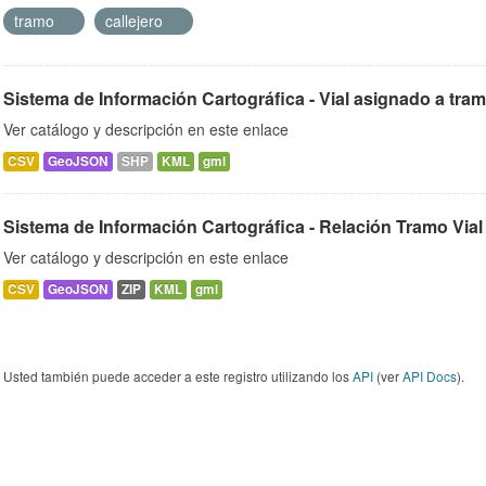
tramo
callejero
Sistema de Información Cartográfica - Vial asignado a tra
Ver catálogo y descripción en este enlace
CSV
GeoJSON
SHP
KML
gml
Sistema de Información Cartográfica - Relación Tramo Vial
Ver catálogo y descripción en este enlace
CSV
GeoJSON
ZIP
KML
gml
Usted también puede acceder a este registro utilizando los
API
(ver
API Docs
).